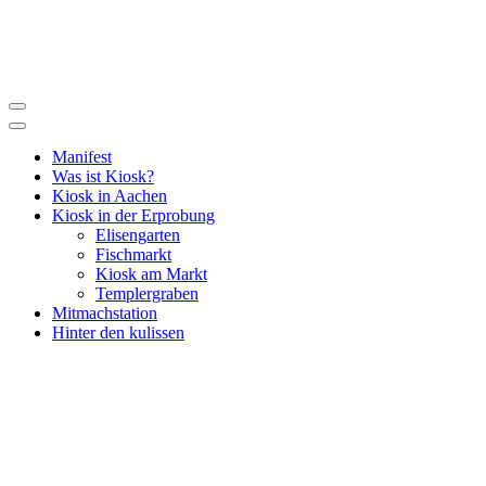
Manifest
Was ist Kiosk?
Kiosk in Aachen
Kiosk in der Erprobung
Elisengarten
Fischmarkt
Kiosk am Markt
Templergraben
Mitmachstation
Hinter den kulissen