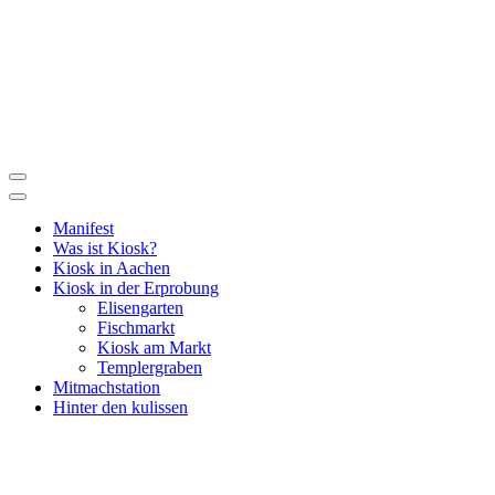
Manifest
Was ist Kiosk?
Kiosk in Aachen
Kiosk in der Erprobung
Elisengarten
Fischmarkt
Kiosk am Markt
Templergraben
Mitmachstation
Hinter den kulissen